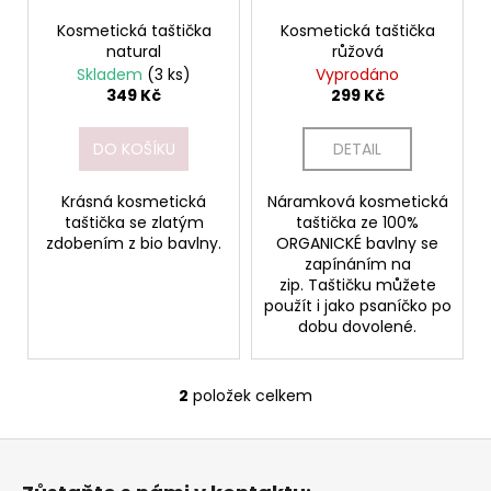
r
ů
a
o
Kosmetická taštička
Kosmetická taštička
j
natural
růžová
d
Skladem
(3 ks)
Vyprodáno
í
u
349 Kč
299 Kč
t
k
?
t
DO KOŠÍKU
DETAIL
ů
Krásná kosmetická
Náramková kosmetická
taštička se zlatým
taštička ze 100%
zdobením z bio bavlny.
ORGANICKÉ bavlny se
HLEDAT
zapínáním na
zip. Taštičku můžete
použít i jako psaníčko po
dobu dovolené.
D
o
p
2
položek celkem
O
o
v
r
Z
l
u
á
á