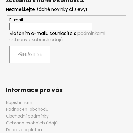
Zůstaňte s námi v kontaktu:
č
d
p
u
a
Nezmeškejte žádné novinky či slevy!
a
j
c
t
e
E-mail
í
m
í
p
e
Vložením e-mailu souhlasíte s
podmínkami
r
ochrany osobních údajů
v
k
ZKLIDŇUJÍCÍ
PŘIHLÁSIT SE
y
HYDRATAČNÍ
KRÉM
v
NA
ý
SUCHOU
p
A
i
CITLIVOU
POKOŽKU
s
Informace pro vás
SE
u
SKLONEM
K
Napište nám
EKZÉMU
Hodnocení obchodu
S
PANTHENOLEM
Obchodní podmínky
Ochrana osobních údajů
149
Kč
Doprava a platba