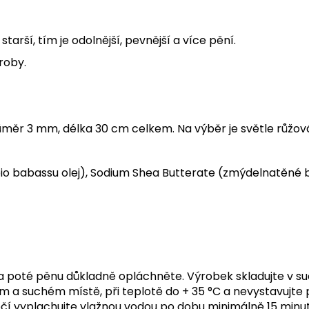
tarší, tím je odolnější, pevnější a více pění.
roby.
růměr 3 mm, délka 30 cm celkem. Na výběr je světle růžová
o babassu olej), Sodium Shea Butterate (zmýdelnatěné
a poté pěnu důkladně opláchněte. Výrobek skladujte v s
m a suchém místě, při teplotě do + 35 °C a nevystavujte
í očí vyplachujte vlažnou vodou po dobu minimálně 15 min