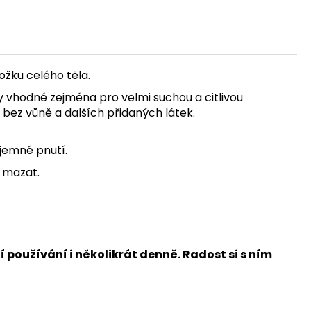
ožku celého těla.
edy vhodné zejména pro velmi
suchou a citlivou
 bez vůně a dalších přidaných látek.
jemné pnutí.
 mazat.
í používání i několikrát denně. Radost
si s ním