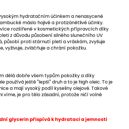
 s vysokým hydratačním účinkem a nenasycené
ambucké máslo hojivé a protizánětlivé účinky.
více rozšířené v kosmetických přípravcích díky
leti z důvodu působení silného slunečního UV
, působí proti stárnutí pleti a vráskám, zvyšuje
, vyživuje, zvláčňuje a chrání pokožku.
ením dělá dobře všem typům pokožky a díky
oužívá ještě "lepší" druh a to je high oleic. To je
čnice a mají vysoký podíl kyseliny olejové. Takové
i víme, je pro tělo zásadní, protože ničí volné
dní glycerin přispívá k hydrataci a jemnosti