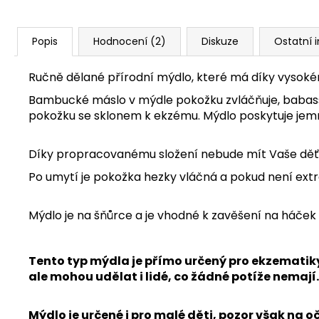
Popis
Hodnocení (2)
Diskuze
Ostatní 
Ručně dělané přírodní mýdlo, které má díky vysokému
Bambucké máslo v mýdle pokožku zvláčňuje, babassu 
pokožku se sklonem k ekzému.
Mýdlo poskytuje jemn
Díky propracovanému složení nebude mít Vaše děť
Po umytí je pokožka hezky vláčná a pokud není extr
Mýdlo je na šňůrce a je vhodné k zavěšení na háče
Tento typ mýdla je přímo určený pro ekzematiky
ale mohou udělat i lidé, co žádné potíže nemají. 
Mýdlo je určené i pro malé děti, pozor však na oč