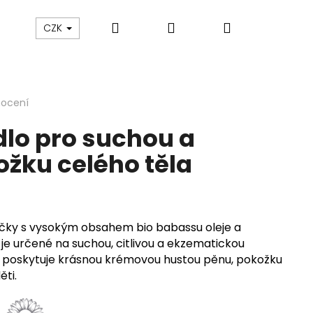
Hledat
Přihlášení
Nákupní
Blog
Značky
CZK
košík
nocení
dlo pro suchou a
ožku celého těla
tičky s vysokým obsahem bio babassu oleje a
e určené na suchou, citlivou a ekzematickou
o poskytuje krásnou krémovou hustou pěnu, pokožku
ěti.
LOVÁ SŮL
S KOLOIDNÍM