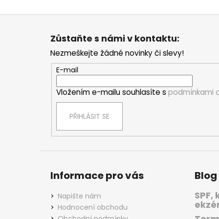
Z
á
Zůstaňte s námi v kontaktu:
p
Nezmeškejte žádné novinky či slevy!
a
t
E-mail
í
Vložením e-mailu souhlasíte s
podmínkami o
PŘIHLÁSIT SE
Informace pro vás
Blog
SPF, 
Napište nám
ekzé
Hodnocení obchodu
Term
Obchodní podmínky