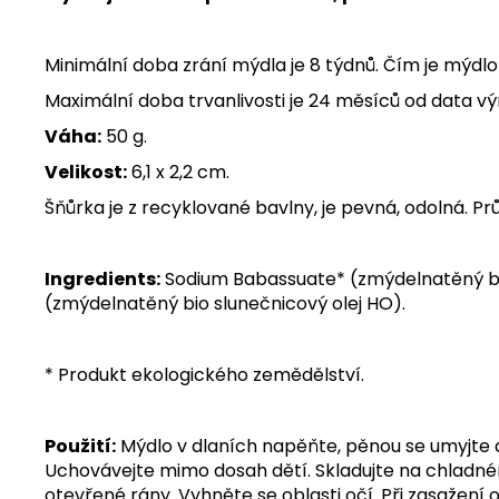
Minimální doba zrání mýdla je 8 týdnů. Čím je mýdlo s
Maximální doba trvanlivosti je 24 měsíců od data vý
Váha:
50 g.
Velikost:
6,1 x 2,2 cm.
Šňůrka je z recyklované bavlny, je pevná, odolná. P
Ingredients:
Sodium Babassuate* (zmýdelnatěný bi
(zmýdelnatěný bio slunečnicový olej HO).
* Produkt ekologického zemědělství.
Použití:
Mýdlo v dlaních napěňte, pěnou se umyjte 
Uchovávejte mimo dosah dětí. Skladujte na chladné
otevřené rány. Vyhněte se oblasti očí. Při zasažen