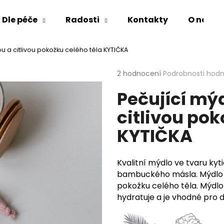
Dle péče
Radosti
Kontakty
O nás
u a citlivou pokožku celého těla KYTIČKA
Co potřebujete najít?
Průměrné
2 hodnocení
Podrobnosti hod
hodnocení
Pečující mý
produktu
HLEDAT
je
citlivou pok
5,0
z
KYTIČKA
5
Doporučujeme
hvězdiček.
Kvalitní mýdlo ve tvaru ky
bambuckého másla. Mýdlo j
pokožku celého těla. Mýdl
hydratuje a je vhodné pro d
ZINKOVÁ MAST SENSITIVE
NA
OVESNÁ KOUPE