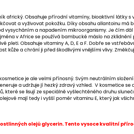
 africký. Obsahuje přírodní vitamíny, bioaktivní látky
čovat a vyživovat pokožku. Díky obsahu allantoinu má b
řed vysycháním a napadením mikroorganismy. Je čím dál 
ména v Africe se používá bambucké máslo na zklidnění p
vé pleti. Obsahuje vitaminy A, D, E a F. Dobře se vstřebává
 kůže a chrání ji před škodlivými vnějšími vlivy. Změkčuje
 v kosmetice je ale velmi přínosný. Svým neutrálním slož
uje a udržuje jí hezký zdravý vzhled. V kosmetice se ale p
ejů, které se lisují ze speciálně vyšlechtěného druhu slune
ejové mají tedy i vyšší poměr vitaminu E, který jak všichn
stlinných olejů glycerin. Tento vysoce kvalitní příro