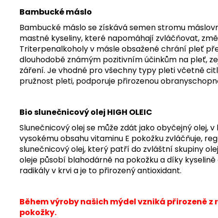
Bambucké máslo
Bambucké máslo se získává semen stromu máslovník
mastné kyseliny, které napomáhají zvláčňovat, změk
Triterpenalkoholy v másle obsažené chrání pleť p
dlouhodobě známým pozitivním účinkům na pleť, zej
záření. Je vhodné pro všechny typy pleti včetně citli
pružnost pleti, podporuje přirozenou obranyschopnost
Bio slunečnicový olej HIGH OLEIC
Slunečnicový olej se může zdát jako obyčejný olej,
vysokému obsahu vitaminu E pokožku zvláčňuje, regener
slunečnicový olej, který patří do zvláštní skupiny ol
oleje působí blahodárně na pokožku a díky kyselině ol
radikály v krvi a je to přirozený antioxidant.
Během výroby našich mýdel vzniká přirozeně z ro
pokožky.