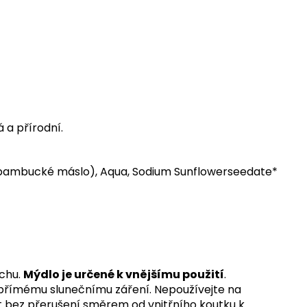
 a přírodní.
 bambucké máslo), Aqua, Sodium Sunflowerseedate*
uchu.
Mýdlo je určené k vnějšímu použití
.
 přímému slunečnímu záření. Nepoužívejte na
ut bez přerušení směrem od vnitřního koutku k