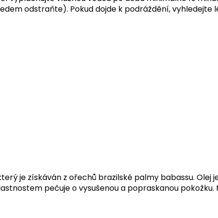
ředem odstraňte). Pokud dojde k podráždění, vyhledejte
 který je získáván z ořechů brazilské palmy babassu. Ole
vlastnostem pečuje o vysušenou a popraskanou pokožku. Má