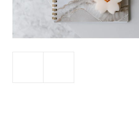
SUCHOU A CITLIVOU POKOŽKU SE
SKLONEM K EKZÉMU
S PANTHENOLEM
149 Kč