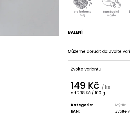
PODRÁŽDĚNOU A SVĚDIVOU POKOŽKU
OVSEM A LIPIDY
CITLIVOU POKO
189 Kč
109 Kč
BALENÍ
Můžeme doručit do:
Zvolte var
Zvolte variantu
149 Kč
/ ks
Měrná
od 298 Kč / 100 g
cena:
Kategorie
:
Mýdla
EAN
:
Zvolte 