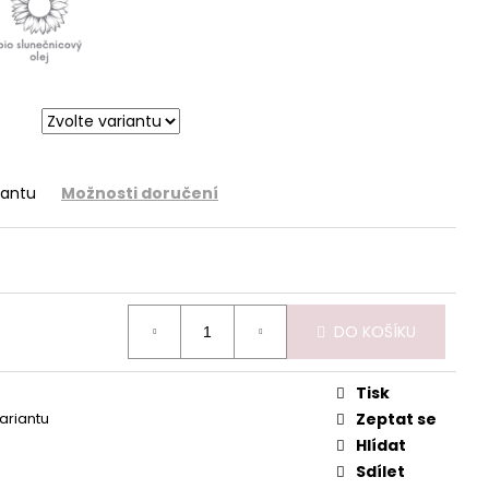
 PRO SUCHOU A
ŽKU
iantu
Možnosti doručení
DO KOŠÍKU
Tisk
variantu
Zeptat se
Hlídat
Sdílet