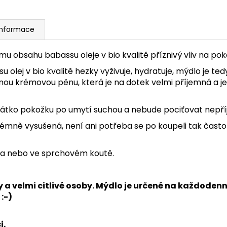
informace
 obsahu babassu oleje v bio kvalitě příznivý vliv na pok
olej v bio kvalitě hezky vyživuje, hydratuje, mýdlo je t
ou krémovou pěnu, která je na dotek velmi příjemná a je
átko pokožku po umytí suchou a nebude pociťovat nepří
émně vysušená, není ani potřeba se po koupeli tak často
k a nebo ve sprchovém koutě.
 a velmi citlivé osoby. Mýdlo je určené na každodenn
:-)
i.