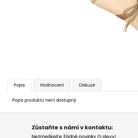
SUCHOU A CITLIVOU POKOŽKU SE
SKLONEM K EKZÉMU
S PANTHENOLEM
149 Kč
Popis
Hodnocení
Diskuze
Popis produktu není dostupný
Z
á
Zůstaňte s námi v kontaktu:
p
Nezmeškejte žádné novinky či slevy!