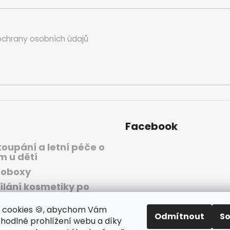
chrany osobních údajů
Facebook
koupání a letní péče o
m u dětí
oboxy
ílání kosmetiky po
 letních měsíců
 cookies 🍪, abychom Vám
iduální konzultace -
Odmítnout
S
ínky a ceník
ohodlné prohlížení webu a díky