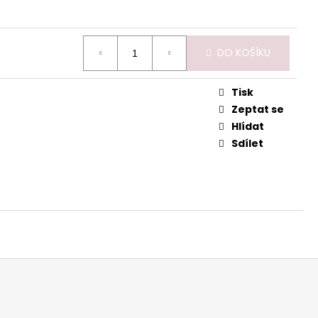
 PRO SUCHOU A
ŽKU
DO KOŠÍKU
Tisk
Zeptat se
Hlídat
Sdílet