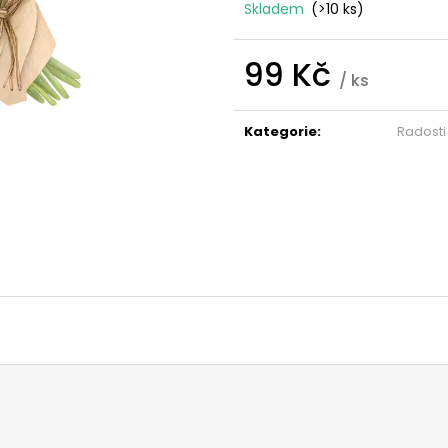
PODRÁŽDĚNOU A SVĚDIVOU POKOŽKU
OVSEM A LIPIDY
Skladem
(>10 ks)
CITLIVOU POKO
189 Kč
109 Kč
99 Kč
/ ks
Měrná
cena:
Kategorie
:
Radosti