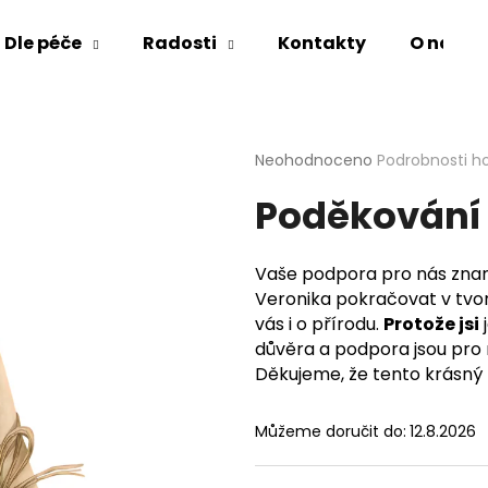
Dle péče
Radosti
Kontakty
O nás
Co potřebujete najít?
Průměrné
Neohodnoceno
Podrobnosti h
hodnocení
Poděkování 
produktu
HLEDAT
je
0,0
z
Vaše podpora pro nás znam
5
Doporučujeme
Veronika pokračovat v tvor
hvězdiček.
vás i o přírodu.
Protože jsi
j
důvěra a podpora jsou pro
Děkujeme, že tento krásný p
Můžeme doručit do:
12.8.2026
ZINKOVÁ MAST SENSITIVE
NA
OVESNÁ KOUPE