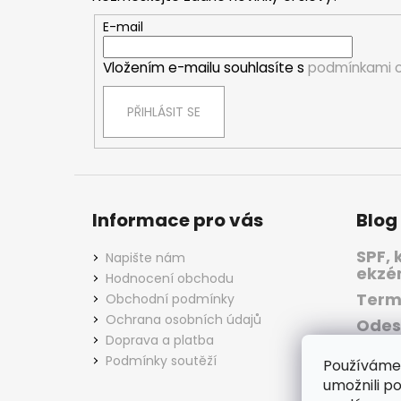
a
t
E-mail
í
Vložením e-mailu souhlasíte s
podmínkami o
PŘIHLÁSIT SE
Informace pro vás
Blog
SPF, 
Napište nám
ekzé
Hodnocení obchodu
Term
Obchodní podmínky
Ochrana osobních údajů
Odes
Doprava a platba
dobu
Podmínky soutěží
Používáme
Indiv
podm
umožnili p