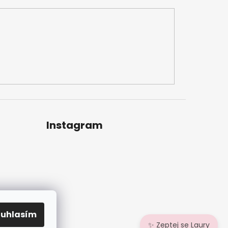
Instagram
ouhlasím
✨ Zeptej se Laury