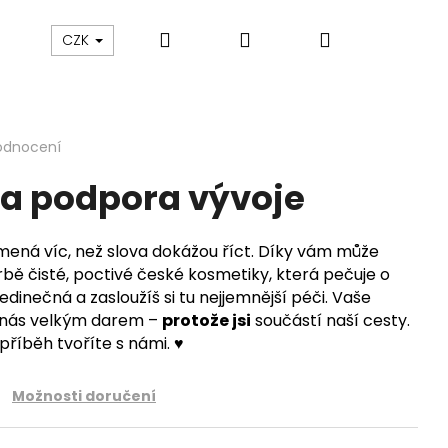
Hledat
Přihlášení
Nákupní
Blog
Značky
CZK
košík
odnocení
a podpora vývoje
ená víc, než slova dokážou říct. Díky vám může
bě čisté, poctivé české kosmetiky, která pečuje o
edinečná a zasloužíš si tu nejjemnější péči. Vaše
 nás velkým darem –
protože jsi
součástí naší cesty.
říběh tvoříte s námi. ♥️
Možnosti doručení
LOVÁ SŮL
S KOLOIDNÍM