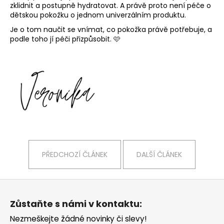
zklidnit a postupně hydratovat.
A právě proto není péče o
dětskou pokožku o jednom univerzálním produktu.
Je o tom naučit se vnímat, co pokožka právě potřebuje, a
podle toho jí péči přizpůsobit.
🩷
PŘEDCHOZÍ ČLÁNEK
DALŠÍ ČLÁNEK
Z
á
Zůstaňte s námi v kontaktu:
p
Nezmeškejte žádné novinky či slevy!