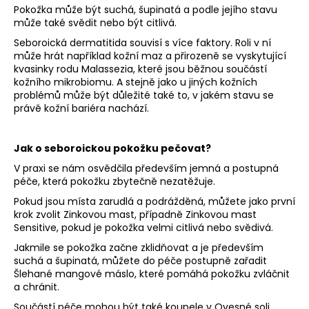
Pokožka může být suchá, šupinatá a podle jejího stavu
může také svědit nebo být citlivá.
Seboroická dermatitida souvisí s více faktory. Roli v ní
může hrát například kožní maz a přirozeně se vyskytující
kvasinky rodu
Malassezia
, které jsou běžnou součástí
kožního mikrobiomu.
A stejně jako u jiných kožních
problémů může být důležité také to,
v jakém stavu se
právě kožní bariéra nachází.
Jak o seboroickou pokožku pečovat?
V praxi se nám osvědčila především
jemná a postupná
péče
, která pokožku zbytečně nezatěžuje.
Pokud jsou místa
zarudlá a podrážděná,
můžete jako první
krok zvolit
Zinkovou mast
, případně
Zinkovou mast
Sensitive
, pokud je pokožka velmi citlivá nebo svědivá.
Jakmile se pokožka začne zklidňovat a je především
suchá a šupinatá
, můžete do péče postupně zařadit
Šlehané mangové máslo
, které pomáhá pokožku zvláčnit
a chránit.
Součástí péče mohou být také
koupele v Ovesné soli
,