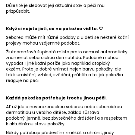
Důležité je sledovat její aktuální stav a péči mu
přizpůsobit.
Když si nejste jistí, co na pokožce vidíte. 🤍
Seborea může mít různé podoby a u dětí se některé kožní
projevy mohou vzájemně podobat.
Žlutooranžová šupinatá místa proto nemusí automaticky
znamenat seboroickou dermatitidu. Podobně mohou
vypadat i jiné kožní potíže jako například atopický
ekzém.
Proto je dobré vnímat nejen barvu pokožky, ale
také
umístění, vzhled, svědění, průběh a to, jak pokožka
reaguje na péči.
Každá pokožka potřebuje trochu jinou péči.
Ať už jde o novorozeneckou seboreu nebo seboroickou
dermatitidu u většího dítěte, základ zůstává
podobný:
jemně, bez zbytečného dráždění a s respektem
k aktuálnímu stavu pokožky.
Někdy potřebuje především změkčit a chránit, jindy