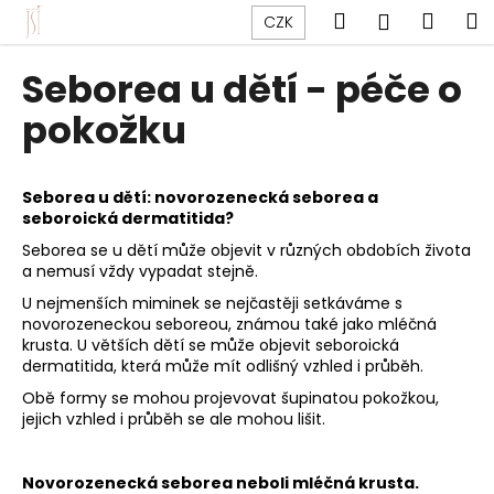
K
Přejít
Hledat
Náku
M
Přihlášen
CZK
na
o
obsah
Zpět
Zpět
košík
š
Seborea u dětí - péče o
í
C
pokožku
k
o
p
Seborea u dětí: novorozenecká seborea a
o
seboroická dermatitida?
t
Seborea se u dětí může objevit v různých obdobích života
ř
a nemusí vždy vypadat stejně.
e
U nejmenších miminek se nejčastěji setkáváme s
b
novorozeneckou seboreou
, známou také jako mléčná
u
krusta. U větších dětí se může objevit
seboroická
dermatitida
, která může mít odlišný vzhled i průběh.
j
Obě formy se mohou projevovat šupinatou pokožkou,
e
jejich vzhled i průběh se ale mohou lišit.
t
e
Novorozenecká seborea neboli mléčná krusta.
n