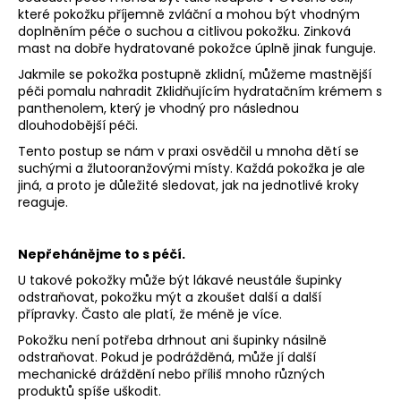
které pokožku příjemně zvláční a mohou být vhodným
doplněním péče o suchou a citlivou pokožku. Zinková
mast na dobře hydratované pokožce úplně jinak funguje.
Jakmile se pokožka postupně zklidní, můžeme mastnější
péči pomalu nahradit
Zklidňujícím hydratačním krémem s
panthenolem
, který je vhodný pro následnou
dlouhodobější péči.
Tento postup se nám v praxi osvědčil u mnoha dětí se
suchými a žlutooranžovými místy.
Každá pokožka je ale
jiná, a proto je důležité sledovat, jak na jednotlivé kroky
reaguje.
Nepřehánějme to s péčí.
U takové pokožky může být lákavé neustále šupinky
odstraňovat, pokožku mýt a zkoušet další a další
přípravky.
Často ale platí, že
méně je více
.
Pokožku není potřeba drhnout ani šupinky násilně
odstraňovat. Pokud je podrážděná, může jí další
mechanické dráždění nebo příliš mnoho různých
produktů spíše uškodit.