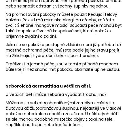
č
U miminek přitom opravdu není potřeba pokožku drhnout
nebo se snažit odstranit všechny šupinky najednou.
u
j
Na promazávání pokožky můžete použít Pečující tělový
e
balzám. Pokud má miminko alergii na ořechy, můžete
m
zvolit Šlehané mangové máslo.
Součástí péče mohou být
také
koupele v Ovesné koupelové soli
, které pokožku
e
příjemně zvláční a zklidní.
Jakmile se pokožka postupně zklidní a není již potřeba tak
TĚLOVÝ
mastná ochranná péče, můžete podle jejího stavu přejít
BALZÁM
na
Zklidňující hydratační krém s panthenolem
.
S
DRAČÍ
Trpělivost a jemná péče jsou v tomto případě mnohem
KRVÍ
důležitější než snaha mít pokožku okamžitě úplně čistou.
NA
PODRÁŽDĚNOU
POKOŽKU
Seboroická dermatitida u větších dětí.
59
U větších dětí může seborea vypadat trochu jinak.
Kč
Můžeme se setkat s
ohraničenými zarudlými místy se
žlutavou až žlutooranžovou šupinou
, nejčastěji ve vlasové
pokožce nebo kolem obočí a za ušima.
U některých dětí
se ale mohou podobná místečka objevit také na těle,
například na trupu nebo končetinách.