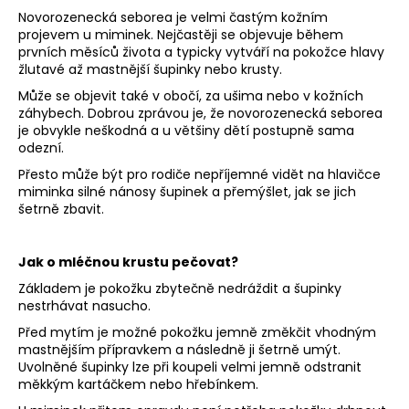
Novorozenecká seborea je velmi častým kožním
a
projevem u miminek. Nejčastěji se objevuje během
j
prvních měsíců života a typicky vytváří na pokožce hlavy
í
žlutavé až mastnější šupinky nebo krusty.
t
Může se objevit také v obočí, za ušima nebo v kožních
?
záhybech.
Dobrou zprávou je, že
novorozenecká seborea
je obvykle neškodná a u většiny dětí postupně sama
odezní.
Přesto může být pro rodiče nepříjemné vidět na hlavičce
miminka silné nánosy šupinek a přemýšlet, jak se jich
šetrně zbavit.
HLEDAT
Jak o mléčnou krustu pečovat?
D
Základem je pokožku zbytečně nedráždit a šupinky
nestrhávat nasucho.
o
p
Před mytím je možné pokožku jemně změkčit vhodným
o
mastnějším přípravkem a následně ji šetrně umýt.
Uvolněné šupinky lze při koupeli velmi jemně odstranit
r
měkkým kartáčkem nebo hřebínkem.
u